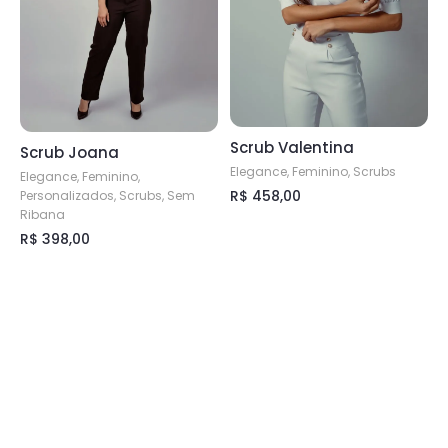
opções
podem
podem
ser
ser
escolhidas
escolhidas
na
na
página
página
do
Scrub Valentina
Scrub Joana
do
produto
Elegance, Feminino, Scrubs
produto
Elegance, Feminino,
R$
458,00
Personalizados, Scrubs, Sem
Ribana
Este
R$
398,00
produto
Este
tem
produto
várias
tem
variantes.
várias
As
variantes.
opções
As
podem
opções
ser
podem
escolhidas