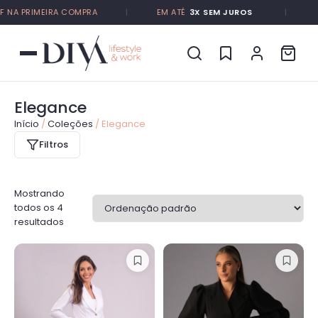
NA PRIMEIRA COMPRA
|
EM ATÉ
3X SEM JUROS
|
FR
Elegance
Início
/
Coleções
/ Elegance
Filtros
Mostrando
todos os 4
resultados