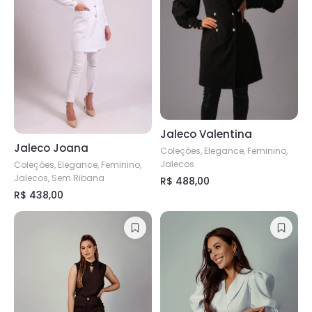
Jaleco Valentina
Jaleco Joana
Coleções, Elegance, Feminino,
Jalecos
Coleções, Elegance, Feminino,
Jalecos, Sem Ribana
R$
488,00
R$
438,00
Este
Este
produto
produto
tem
tem
várias
várias
variantes.
variantes.
As
As
opções