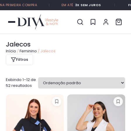
 PRIMEIRA COMPRA
|
EM ATÉ
3X SEM JUROS
|
FRET
Jalecos
Início
/
Feminino
/ Jalecos
Filtros
Exibindo 1–12 de
52 resultados