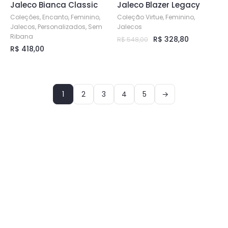
Jaleco Bianca Classic
Jaleco Blazer Legacy
produto
produto
Coleções, Encanto, Feminino,
Coleção Virtue, Feminino,
Jalecos, Personalizados, Sem
Jalecos
Ribana
O
O
R$
328,80
R$
548,00
R$
418,00
Este
preço
preço
Este
original
atual
produto
produto
era:
é:
tem
R$ 548,00.
R$ 328,80.
tem
várias
1
2
3
4
5
→
várias
variantes.
variantes.
As
As
opções
opções
podem
podem
ser
ser
escolhidas
escolhidas
na
na
página
página
do
do
produto
produto