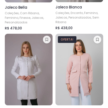
página
do
Jaleco Bianca
Jaleco Bella
do
produto
Coleções, Encanto, Feminino,
produto
Coleções, Com Ribana,
Jalecos, Personalizados, Sem
Feminino, Finesse, Jalecos,
Ribana
Personalizados
R$
438,00
R$
478,00
Este
Este
produto
produto
OFERTA!
tem
tem
várias
várias
variantes.
variantes.
As
As
opções
opções
podem
podem
ser
ser
escolhidas
escolhidas
na
na
página
página
do
do