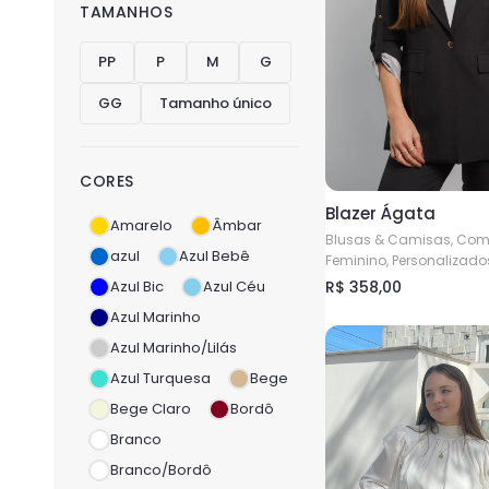
TAMANHOS
PP
P
M
G
GG
Tamanho único
CORES
Blazer Ágata
Amarelo
Âmbar
Blusas & Camisas, Com
azul
Azul Bebê
Feminino, Personalizado
R$
358,00
Azul Bic
Azul Céu
Este
Azul Marinho
produto
Azul Marinho/Lilás
tem
Azul Turquesa
Bege
várias
Bege Claro
Bordô
variantes.
Branco
As
Branco/Bordô
opções