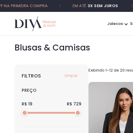
PRIMEIRA COMPRA
|
EM ATÉ
3X SEM JUROS
|
Jalecos
S
Blusas & Camisas
Exibindo 1–12 de 20 res
FILTROS
Limpar
PREÇO
R$ 19
R$ 729