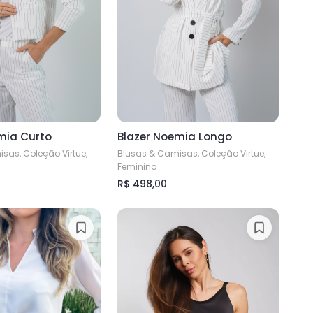
mia Curto
Blazer Noemia Longo
sas, Coleção Virtue,
Blusas & Camisas, Coleção Virtue,
Feminino
R$
498,00
Este
produto
tem
várias
variantes.
As
opções