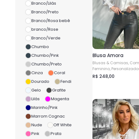
podem
Branco/Lilás
ser
Branco/Preto
escolhidas
Branco/Rosa bebê
na
branco/Rose
página
Branco/Verde
do
Chumbo
produto
Blusa Amora
Chumbo/Pink
Blusas & Camisas, Com
Chumbo/Preto
Feminino, Personalizado
Cinza
Coral
R$
248,00
Dourado
Fendi
Este
Gelo
Grafite
produto
tem
Lilás
Magenta
várias
Marinho/Pink
variantes.
Marrom Cognac
As
Nude
Off White
opções
Pink
Prata
podem