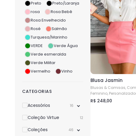
Preto
Preto/Laranja
ser
rosa
Rosa Bebê
escolhidas
Rosa Envelhecido
na
página
Rosé
Salmão
do
Turquesa/Marinho
produto
VERDE
Verde Água
Verde esmeralda
Verde Militar
Vermelho
Vinho
Blusa Jasmin
Blusas & Camisas, Com
CATEGORIAS
Feminino, Personalizado
R$
248,00
Acessórios
16
Este
produto
Coleção Virtue
12
tem
Coleções
várias
46