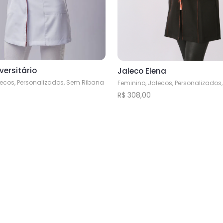
versitário
Jaleco Elena
lecos, Personalizados, Sem Ribana
Feminino, Jalecos, Personalizado
R$
308,00
Este
produto
tem
várias
variantes.
As
opções
podem
ser
s
escolhidas