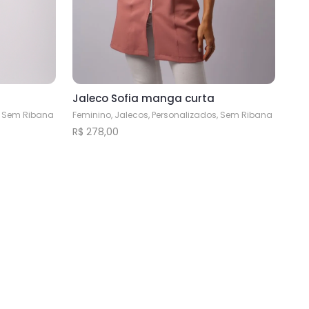
Jaleco Sofia manga curta
Feminino, Jalecos, Personalizados, Sem Ribana
s, Sem Ribana
R$
278,00
Este
produto
tem
várias
variantes.
As
opções
podem
ser
escolhidas