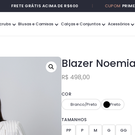
RETE GRÁTIS ACIMA DE R$600
|
CUPOM
PRIMEIRA10
crubs
Blusas e Camisas
Calças e Conjuntos
Acessórios
Blazer Noemi
R$
498,00
COR
Branco/Preto
Preto
TAMANHOS
PP
P
M
G
GG