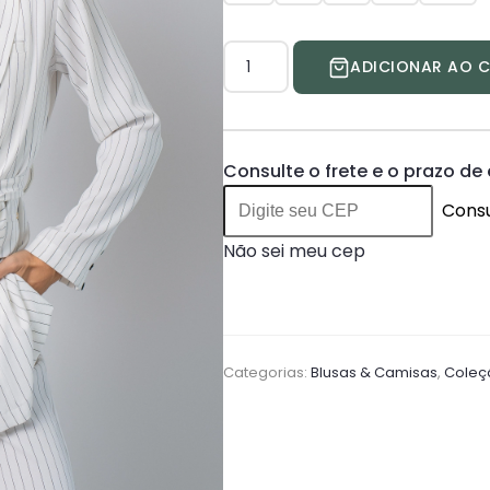
Blazer
ADICIONAR AO 
Noemia
Longo
quantidade
Consulte o frete e o prazo de
Consu
Não sei meu cep
Categorias:
Blusas & Camisas
,
Coleçã