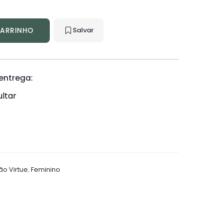
CARRINHO
Salvar
 entrega:
ltar
o Virtue
,
Feminino