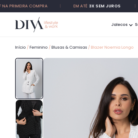
RIMEIRA COMPRA
|
EM ATÉ
3X SEM JUROS
|
F
Jalecos
S
Início
/
Feminino
/
Blusas & Camisas
/ Blazer Noemia Longo