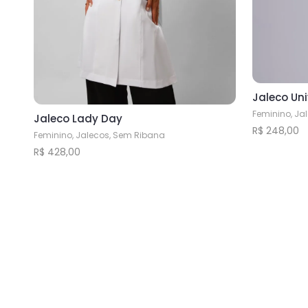
Jaleco Uni
Feminino, Ja
Jaleco Lady Day
R$
248,00
Feminino, Jalecos, Sem Ribana
Este
R$
428,00
produto
Este
tem
produto
várias
tem
variantes.
várias
As
variantes.
opções
As
podem
opções
ser
podem
escolhida
ser