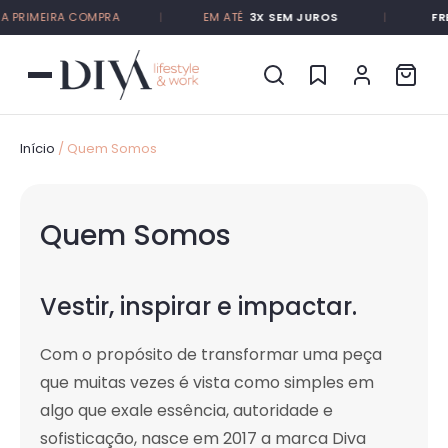
PRIMEIRA COMPRA
|
EM ATÉ
3X SEM JUROS
|
FRETE
Início
/ Quem Somos
Quem Somos
Vestir, inspirar e impactar.
Com o propósito de transformar uma peça
que muitas vezes é vista como simples em
algo que exale essência, autoridade e
sofisticação, nasce em 2017 a marca Diva