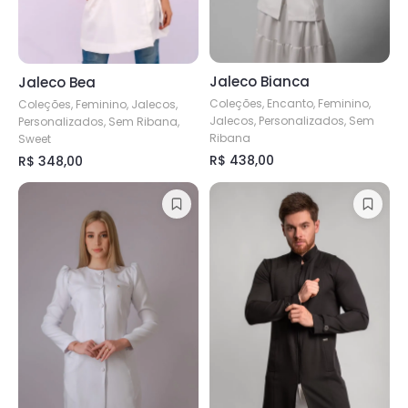
escolhidas
na
na
página
página
do
Jaleco Bianca
Jaleco Bea
do
produto
Coleções, Encanto, Feminino,
produto
Coleções, Feminino, Jalecos,
Jalecos, Personalizados, Sem
Personalizados, Sem Ribana,
Ribana
Sweet
R$
438,00
R$
348,00
Este
Este
produto
produto
tem
tem
várias
várias
variantes.
variantes.
As
As
opções
opções
podem
podem
ser
ser
escolhidas
escolhidas