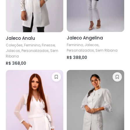
podem
ser
ser
escolhidas
escolhidas
na
na
página
página
do
Jaleco Angelina
Jaleco Analu
do
produto
Feminino, Jalecos,
produto
Coleções, Feminino, Finesse,
Personalizados, Sem Ribana
Jalecos, Personalizados, Sem
Ribana
R$
388,00
R$
368,00
Este
Este
produto
produto
tem
tem
várias
várias
variantes.
variantes.
As
As
opções
opções
podem
podem
ser
ser
escolhidas