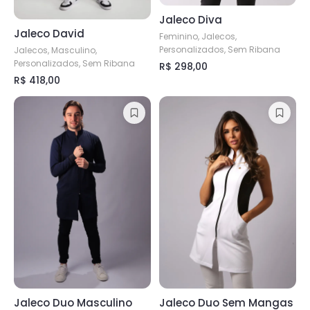
página
do
Jaleco Diva
do
produto
Jaleco David
Feminino, Jalecos,
produto
Personalizados, Sem Ribana
Jalecos, Masculino,
Personalizados, Sem Ribana
R$
298,00
R$
418,00
Este
Este
produto
produto
tem
tem
várias
várias
variantes.
variantes.
As
As
opções
opções
podem
podem
ser
ser
escolhidas
escolhidas
na
na
página
página
do
Jaleco Duo Masculino
Jaleco Duo Sem Mangas
do
produto