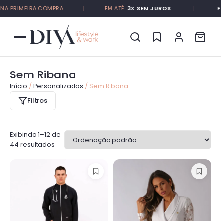
 PRIMEIRA COMPRA
|
EM ATÉ
3X SEM JUROS
|
FRET
Sem Ribana
Início
/
Personalizados
/ Sem Ribana
Filtros
Exibindo 1–12 de
44 resultados