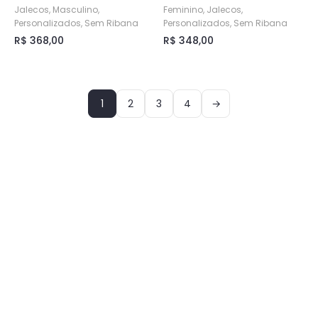
produto
Jalecos, Masculino,
Feminino, Jalecos,
Personalizados, Sem Ribana
Personalizados, Sem Ribana
R$
368,00
R$
348,00
Este
Este
produto
produto
tem
tem
1
2
3
4
→
várias
várias
variantes.
variantes.
As
As
opções
opções
podem
podem
ser
ser
escolhidas
escolhidas
na
na
página
página
do
do
produto
produto