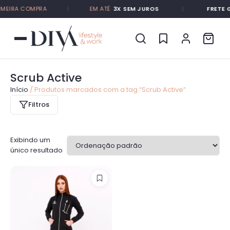
MEIRA COMPRA
|
EM ATÉ
3X SEM JUROS
|
FRETE G
Scrub Active
Início
/ Produtos marcados com a tag “Scrub Active”
Filtros
Exibindo um
único resultado