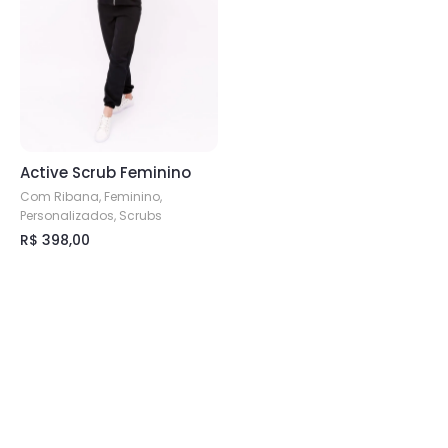
Active Scrub Feminino
Com Ribana, Feminino,
Personalizados, Scrubs
R$
398,00
Este
produto
tem
várias
variantes.
As
opções
podem