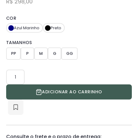
R$
298,00
COR
Azul Marinho
Preto
TAMANHOS
PP
P
M
G
GG
Calça
Skinny
Masculina
ADICIONAR AO CARRINHO
quantidade
Consulte o frete e o prazo de entrega: