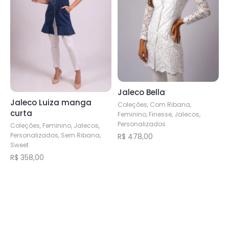
As
As
opções
opções
podem
podem
ser
ser
escolhidas
escolhidas
na
na
página
página
do
Jaleco Bella
do
Jaleco Luiza manga
produto
produto
Coleções, Com Ribana,
curta
Feminino, Finesse, Jalecos,
Personalizados
Coleções, Feminino, Jalecos,
Personalizados, Sem Ribana,
R$
478,00
Sweet
Este
R$
358,00
produto
Este
tem
produto
várias
tem
variantes.
várias
As
variantes.
opções