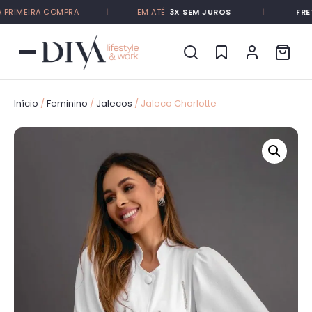
RIMEIRA COMPRA
|
EM ATÉ
3X SEM JUROS
|
FRETE 
Início
/
Feminino
/
Jalecos
/ Jaleco Charlotte