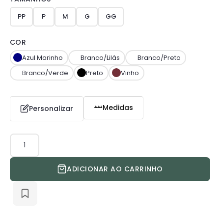
PP
P
M
G
GG
COR
Azul Marinho
Branco/Lilás
Branco/Preto
Branco/Verde
Preto
Vinho
Medidas
Personalizar
Jaleco
Duo
quantidade
ADICIONAR AO CARRINHO