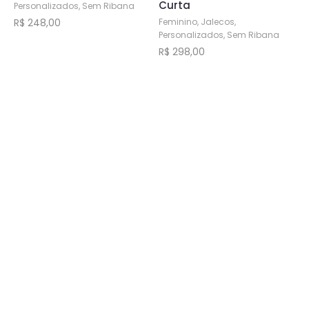
Curta
Personalizados, Sem Ribana
Feminino, Jalecos,
R$
248,00
Personalizados, Sem Ribana
Este
R$
298,00
produto
Este
tem
produto
várias
tem
variantes.
várias
As
variantes.
opções
As
podem
opções
ser
podem
escolhidas
ser
na
escolhidas
página
na
do
página
produto
do
produto