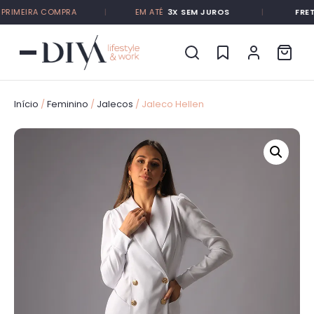
IMEIRA COMPRA
|
EM ATÉ
3X SEM JUROS
|
FRETE 
Início
/
Feminino
/
Jalecos
/ Jaleco Hellen