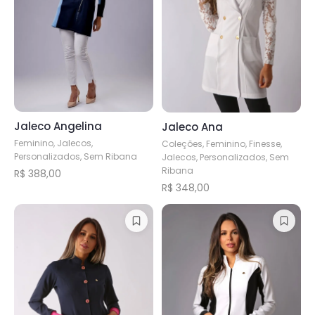
Jaleco Angelina
Jaleco Ana
Feminino, Jalecos,
Coleções, Feminino, Finesse,
Personalizados, Sem Ribana
Jalecos, Personalizados, Sem
Ribana
R$
388,00
R$
348,00
Este
Este
produto
produto
tem
tem
várias
várias
variantes.
variantes.
As
As
opções
opções
podem