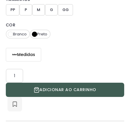
PP
P
M
G
GG
COR
Branco
Preto
Medidas
Jaleco
Hellen
quantidade
ADICIONAR AO CARRINHO