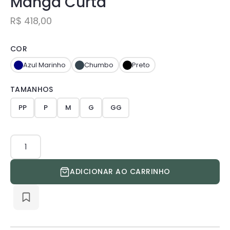
Manga Curta
R$
418,00
COR
Azul Marinho
Chumbo
Preto
TAMANHOS
PP
P
M
G
GG
Scrub
Care
Masculino
ADICIONAR AO CARRINHO
Manga
Curta
quantidade