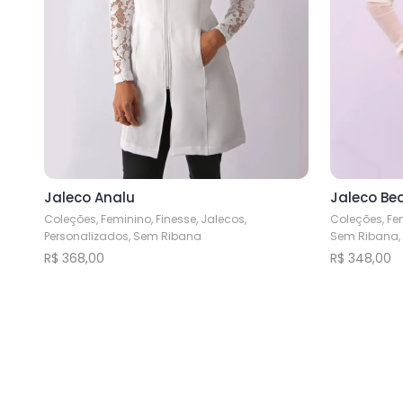
Jaleco Analu
Jaleco Be
Coleções, Feminino, Finesse, Jalecos,
Coleções, Fem
Personalizados, Sem Ribana
Sem Ribana,
R$
368,00
R$
348,00
Este
Este
produto
produto
tem
tem
várias
várias
variantes.
variantes.
As
As