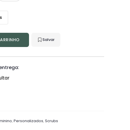
s
CARRINHO
Salvar
 entrega:
ltar
minino
,
Personalizados
,
Scrubs