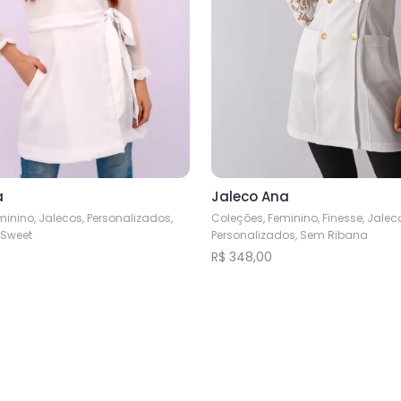
Jaleco Ana
a
Coleções, Feminino, Finesse, Jalec
inino, Jalecos, Personalizados,
Personalizados, Sem Ribana
 Sweet
R$
348,00
Este
produto
tem
várias
variantes.
As