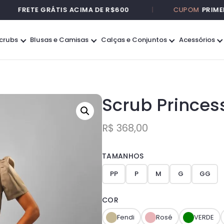
FRETE GRÁTIS ACIMA DE R$600
|
CUPOM
PRIMEIRA10
crubs
Blusas e Camisas
Calças e Conjuntos
Acessórios
Scrub Princes
R$
368,00
TAMANHOS
PP
P
M
G
GG
COR
Fendi
Rosé
VERDE