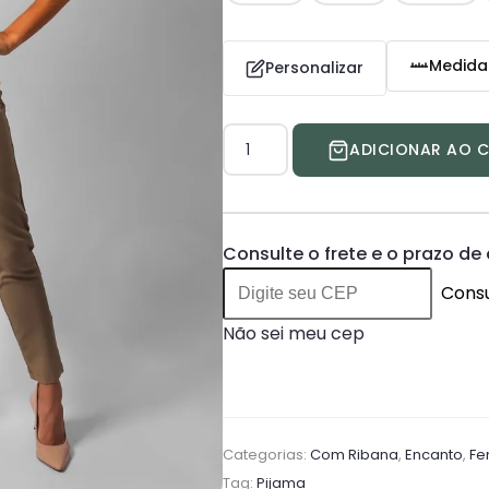
Medida
Personalizar
Scrub
ADICIONAR AO 
Princess
quantidade
Consulte o frete e o prazo de
Consu
Não sei meu cep
Categorias:
Com Ribana
,
Encanto
,
Fe
Tag:
Pijama