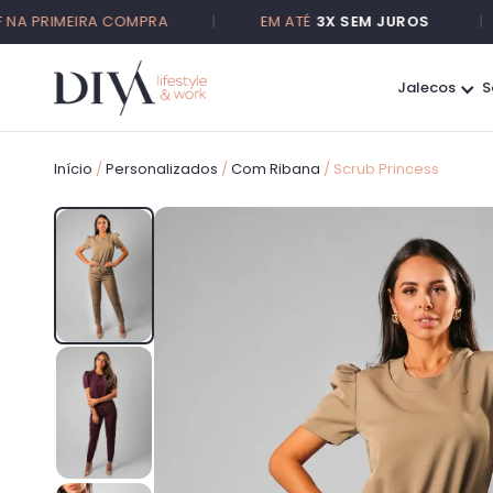
PRIMEIRA COMPRA
|
EM ATÉ
3X SEM JUROS
|
Jalecos
S
Início
/
Personalizados
/
Com Ribana
/ Scrub Princess