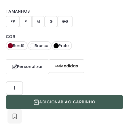
TAMANHOS
PP
P
M
G
GG
COR
Bordô
Branco
Preto
Medidas
Personalizar
Jaleco
Ricardo
quantidade
ADICIONAR AO CARRINHO